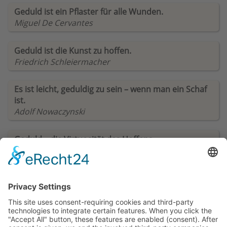
Geduld ist ein Pflaster für alle Wunden.
Miguel De Cervantes
Geduld ist die Kunst zu hoffen.
Friedrich Schleiermacher
Es ist leicht, geduldig zu sein – wenn man ein Schaf
ist.
Adolf Nowaczynski
Geduld – die Virtuosität des Hoffens.
K.H. Bauer
Man braucht viel Geduld, ehe man Geduld mit sich
hat.
Wolfdietrich Schnurre